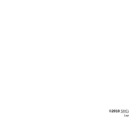
©2010
SHC
Lay